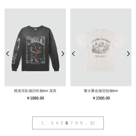
摇滚乐队做旧长袖tee 深灰
篝火聚会做旧短袖tee
￥1880.00
￥1500.00
1
..
3
4
5
6
7
8
9
..
32