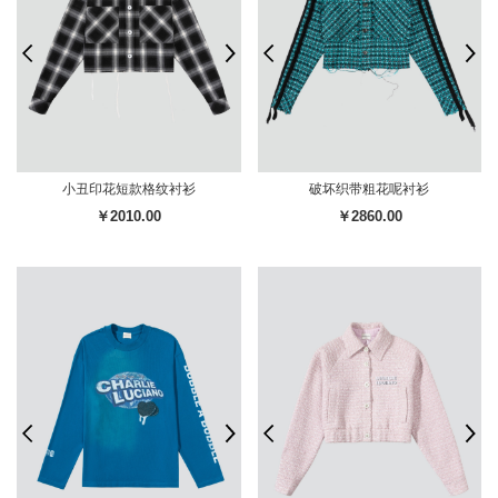
小丑印花短款格纹衬衫
破坏织带粗花呢衬衫
￥2010.00
￥2860.00