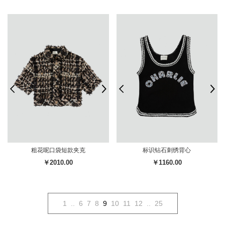
粗花呢口袋短款夹克
标识钻石刺绣背心
￥2010.00
￥1160.00
1
..
6
7
8
9
10
11
12
..
25