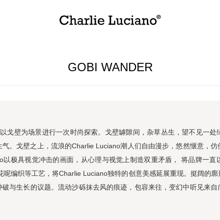
GOBI WANDER
以戈壁为场景进行一次时尚探索。戈壁罅隙间，杂草丛生，望不见一处
生气。
戈壁之上，
流浪
的
Cha
rlie Luciano
潮人
们
自由漫步，
悠然惬意
，
仿
no
以极具视觉冲击
的
画面
，从心理与视觉上制造双重矛盾，
将品牌
一直
花呢编织等工艺，将Cha
rlie Luciano
独特的创意美感延展重现。
挺阔
的
廓
冲破与生长的议题。
流动沙砾抹去风的痕迹，包容来往，变幻中听见来自