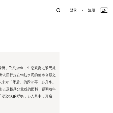
登录
注册
EN
绿洲。
飞鸟游鱼，生息繁衍之景无处
佛依旧行走在钢筋水泥的都市宫殿之
以来
对
「
矛盾
」
的探讨再一步升华。
形
以及
极具分量感的面料
，
强调着年
广袤沙漠的呼唤，步入其中，开启一