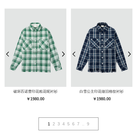
破坏匹诺曹印花粗花呢衬衫
白雪公主印花做旧格纹衬衫
￥1980.00
￥1980.00
1
2
3
4
5
6
7
..
9