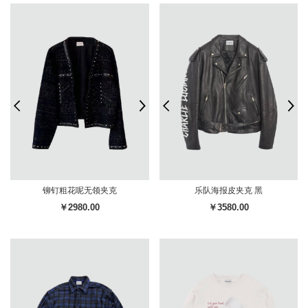
铆钉粗花呢无领夹克
乐队海报皮夹克 黑
￥2980.00
￥3580.00