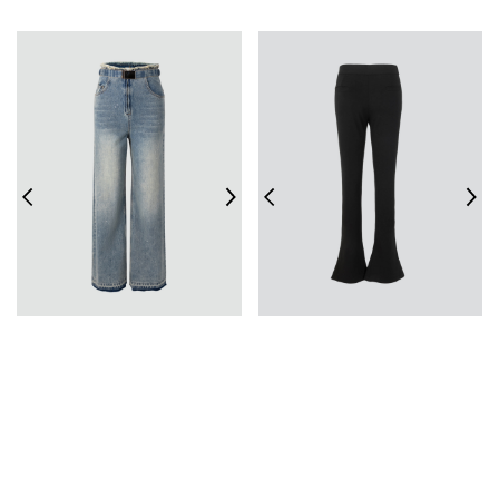
烫钻直筒牛仔裤
三角皮牌喇叭裤
￥1980.00
￥2630.00
1
2
3
4