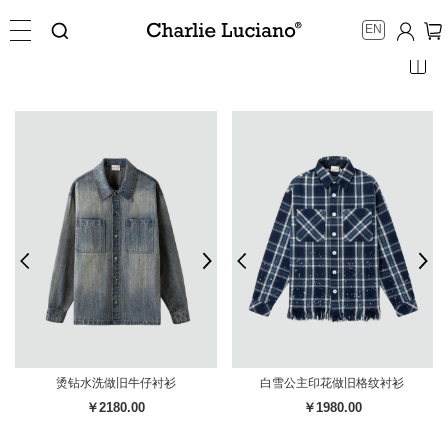
EN
烫钻水洗做旧牛仔衬衫
白雪公主印花做旧格纹衬衫
￥2180.00
￥1980.00