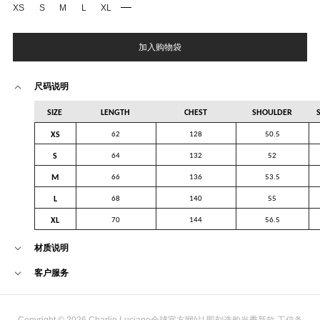
XS
S
M
L
XL
加入购物袋
尺码说明
SIZE
LENGTH
CHEST
SHOULDER
XS
62
128
50.5
S
64
132
52
M
66
136
53.5
L
68
140
55
XL
70
144
56.5
材质说明
客户服务
Copyright © 2026 Charlie Luciano全球官方网站| 即刻选购当季新款 工信备