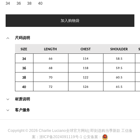
34
36
38
40
加入购物袋
尺码说明
SIZE
LENGTH
CHEST
SHOULDER
34
66
114
58.5
36
68
118
59.5
38
70
122
60.5
40
72
126
61.5
材质说明
客户服务
Copyright © 2026 Charlie Luciano全球官方网站| 即刻选购当季新款 工信备
案：
浙ICP备2024091119号-1
公安备案：